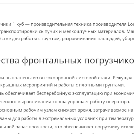
чики 1 куб — производительная техника производителя Lon
 транспортировки сыпучих и мелкоштучных материалов. 
стве для работы с грунтом, разравнивания площадей, уборк
ства фронтальных погрузчик
и выполнены из высокопрочной листовой стали. Режущая ча
скрышных мероприятий и работы с плотными грунтами.
ь обеспечивает бесперебойную эксплуатацию при экономи
ческого выравнивания ковша упрощает работу оператора.
 основным рабочим узлам снижает время, затрачиваемое н
аны для работы в экстремальных условиях при температур
ьшой запас прочности, что обеспечивает погрузчику искл