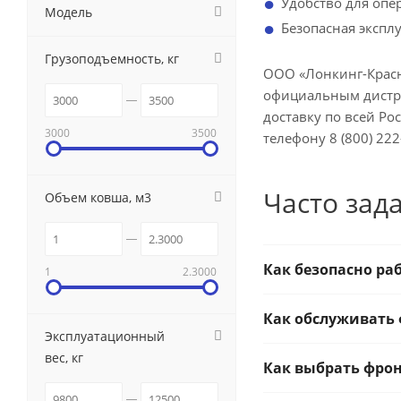
Удобство для опе
Модель
Безопасная экспл
Грузоподъемность, кг
ООО «Лонкинг-Красн
официальным дистри
доставку по всей Ро
3000
3500
телефону 8 (800) 222
Часто зад
Объем ковша, м3
Как безопасно ра
1
2.3000
Как обслуживать
Эксплуатационный
вес, кг
Как выбрать фро