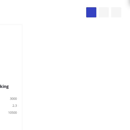
king
3000
2.3
10500