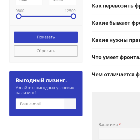
Как перевозить 
9800
12500
Какие бывают фр
Какие нужны пра
Сбросить
Что умеет фронт
Чем отличается ф
Выгодный лизинг.
Узнайте о выгодных условиях
на лизинг!
Ваше имя
*