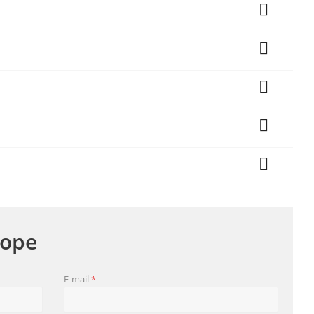
оре
E-mail
*