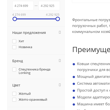
4 274 699
4 292 925
Фронтальные погруз
погрузочных работ,
коммунальном хозяй
Наши предложения
Хит
Преимуще
Новинка
Бренд
Ковши спецтехник
Спецтехника бренда
погрузчики для в
Lonking
Мощный двигател
Система автомати
Цвет
Простой доступ к
Жёлтый
Модели адаптиров
Жёлто-оранжевый
Машина имеет бол