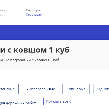
ийся
Ваш город
ки
Краснодар
 с ковшом 1 куб
ьные погрузчики с ковшом 1 куб
итайские
Универсальные
Ковшовые
Одно
Показать все
Для дорожных работ