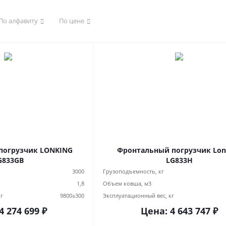
По алфавиту
По цене
погрузчик LONKING
Фронтальный погрузчик Lon
G833GB
LG833H
3000
Грузоподъемность, кг
1,8
Объем ковша, м3
кг
9800±300
Эксплуатационный вес, кг
4 274 699
₽
Цена:
4 643 747
₽