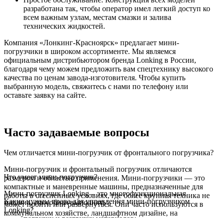
разработана так, чтобы оператор имел легкий доступ ко
всем важным узлам, местам смазки и залива
технических жидкостей.
Компания «Лонкинг-Красноярск» предлагает мини-
погрузчики в широком ассортименте. Мы являемся
официальным дистрибьютором бренда Lonking в России,
благодаря чему можем предложить вам спецтехнику высокого
качества по ценам завода-изготовителя. Чтобы купить
выбранную модель, свяжитесь с нами по телефону или
оставьте заявку на сайте.
Часто задаваемые вопросы
Чем отличается мини-погрузчик от фронтального погрузчика?
Мини-погрузчик и фронтальный погрузчик отличаются
Что умеет мини-погрузчик?
размером и областью применения. Мини-погрузчики — это
компактные и маневренные машины, предназначенные для
Мини-погрузчик Lonking – это многофункциональная
работы в стесненных условиях, где более крупная техника не
Какие нужны права для управления мини-погрузчиком
машина, способная выполнять:
может пройти или развернуться. Они часто используются в
Lonking?
коммунальном хозяйстве, ландшафтном дизайне, на