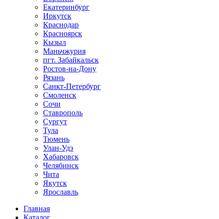
Екатеринбург
Иркутск
Краснодар
Красноярск
Кызыл
Маньчжурия
пгт. Забайкальск
Ростов-на-Дону
Рязань
Санкт-Петербург
Смоленск
Сочи
Ставрополь
Сургут
Тула
Тюмень
Улан-Удэ
Хабаровск
Челябинск
Чита
Якутск
Ярославль
Главная
Каталог