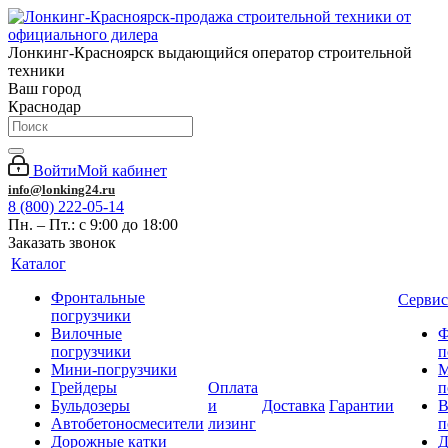
Лонкинг-Красноярск выдающийся оператор строительной
техники
Ваш город
Краснодар
Войти
Мой кабинет
info@lonking24.ru
8 (800) 222-05-14
Пн. – Пт.: с 9:00 до 18:00
Заказать звонок
Каталог
Фронтальные
Сервис
погрузчики
Вилочные
Ф
погрузчики
п
Мини-погрузчики
М
Грейдеры
Оплата
п
Бульдозеры
и
Доставка
Гарантии
В
Автобетоносмесители
лизинг
п
Дорожные катки
Д