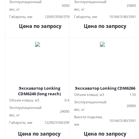
Эксплуатационный
Эксплуатационный
50500
25800
вес, кг
вес, кг
Габариты, мм
12095/3590/3790
Габариты, мм
10184/3180/3391
Цена по запросу
Цена по запросу
Экскаватор Lonking
Экскаватор Lonking CDM6266
CDM6240 (long reach)
Объем ковша, м3
1.55
Объем ковша, м3
0.4
Эксплуатационный
26800
Эксплуатационный
вес, кг
24000
вес, кг
Высота подъема,
10144/3180/3391
Габариты, мм
12290/3160/299
мм
Цена по запросу
Цена по запросу